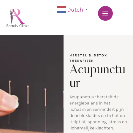
Dutch
▼
HERSTEL & DETOX 
THERAPIEËN
Acupunctu
ur
Acupunctuur herstelt de
energiebalans in het
lichaam en vermindert pijn
door blokkades op te heffen.
Helpt bij spanning, stress en
lichamelijke klachten.