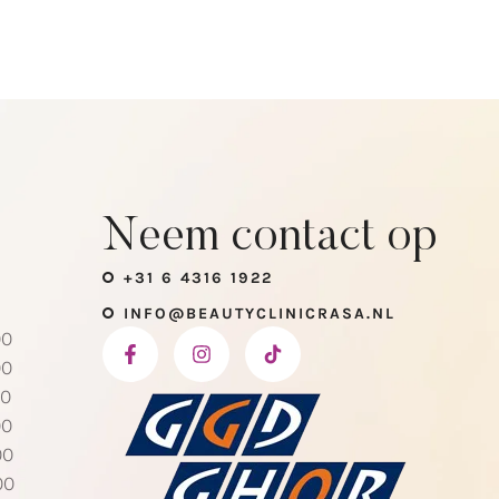
Neem contact op
+31 6 4316 1922
INFO@BEAUTYCLINICRASA.NL
00
00
30
00
:00
:00