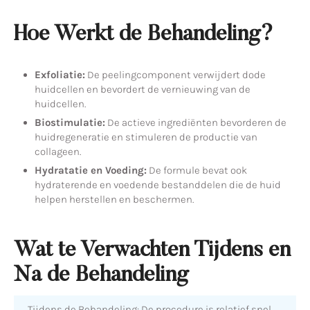
Hoe Werkt de Behandeling?
Exfoliatie:
De peelingcomponent verwijdert dode
huidcellen en bevordert de vernieuwing van de
huidcellen.
Biostimulatie:
De actieve ingrediënten bevorderen de
huidregeneratie en stimuleren de productie van
collageen.
Hydratatie en Voeding:
De formule bevat ook
hydraterende en voedende bestanddelen die de huid
helpen herstellen en beschermen.
Wat te Verwachten Tijdens en
Na de Behandeling
Tijdens de Behandeling: De procedure is relatief snel