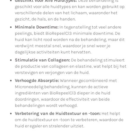
Geschikt voor Alle Huidtypes:
Deze behandeling is
geschikt voor alle huidtypes en kan worden gebruikt op
verschillende delen van het lichaam, waaronder het
gezicht, de hals, en de handen.
Minimale Downtime:
In tegenstelling tot veel andere
peelings, biedt BioRepeelCl3 minimale downtime. De
huid kan licht rood worden na de behandeling, maar dit
verdwijnt meestal snel, waardoor je snel weer je
dagelijkse activiteiten kunt hervatten.
Stimulatie van Collageen:
De behandeling stimuleert
de productie van collageen en elastine, wat helpt bij het
verstevigen en verjongen van de huid.
Verhoogde Absorptie:
Wanneer gecombineerd met
Microneedelig behandeling, kunnen de actieve
ingrediënten van BioRepeelCl3 dieper in de huid
doordringen, waardoor de effectiviteit van beide
behandelingen wordt verhoogd.
Verbetering van de Huidtextuur en -toon:
Het helpt
om de huidtextuur en -toon te verbeteren, waardoor de
huid er egaler en stralender uitziet.