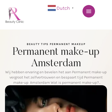
Dutch
▼
BEAUTY TIPS
PERMANENT MAKEUP
Permanent make-up
Amsterdam
Wij hebben ervaring en bevelen het aan Permanent make-up
vergroot het zelfvertrouwen en bespaart tijd Permanent
make-up Amsterdam Wat is permanent make-up?
Permanent make-up (PMU) is een populaire cosmetische
behandeling die vrouwen en mannen helpt om hun uiterlijk
te verbeteren zonder dagelijks make-up aan te brengen.
Deze techniek omvat het aanbrengen van pigmenten in de …