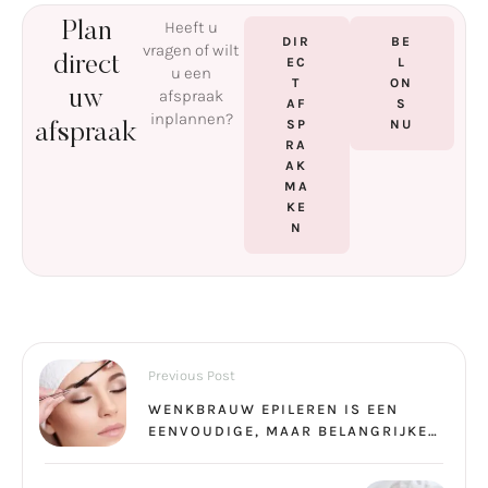
Heeft u
Plan
DIR
BE
vragen of wilt
direct
EC
L
u een
T
ON
uw
afspraak
AF
S
inplannen?
SP
NU
afspraak
RA
AK
MA
KE
N
Previous Post
WENKBRAUW EPILEREN IS EEN
EENVOUDIGE, MAAR BELANGRIJKE
EN DELICATE TAAK