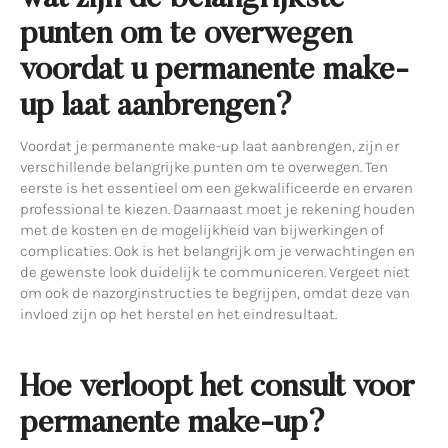
punten om te overwegen
voordat u permanente make-
up laat aanbrengen?
Voordat je permanente make-up laat aanbrengen, zijn er
verschillende belangrijke punten om te overwegen. Ten
eerste is het essentieel om een gekwalificeerde en ervaren
professional te kiezen. Daarnaast moet je rekening houden
met de kosten en de mogelijkheid van bijwerkingen of
complicaties. Ook is het belangrijk om je verwachtingen en
de gewenste look duidelijk te communiceren. Vergeet niet
om ook de nazorginstructies te begrijpen, omdat deze van
invloed zijn op het herstel en het eindresultaat.
Hoe verloopt het consult voor
permanente make-up?